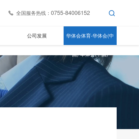
0755-84006152
全国服务热线：
公司发展
华体会体育-华体会(中
国)-华体会(中国)