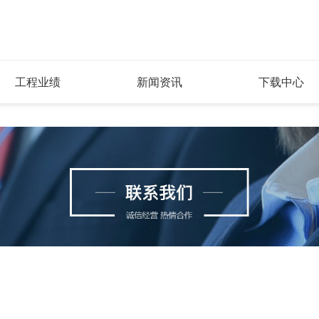
工程业绩
新闻资讯
下载中心