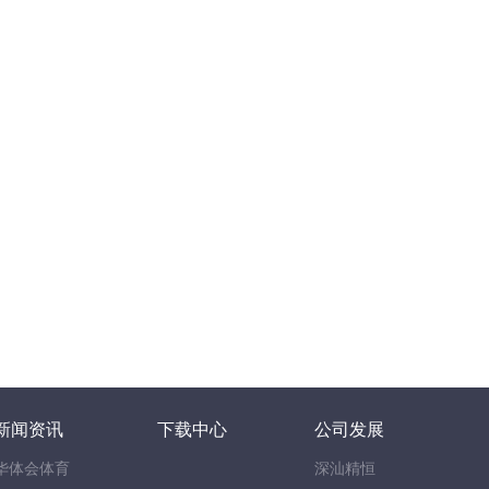
新闻资讯
下载中心
公司发展
华体会体育
深汕精恒