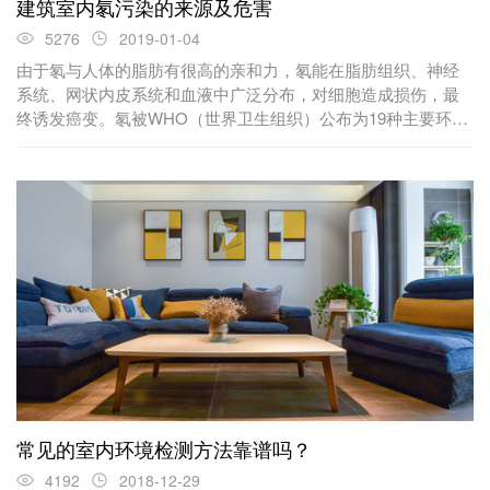
建筑室内氡污染的来源及危害
5276
2019-01-04
由于氡与人体的脂肪有很高的亲和力，氡能在脂肪组织、神经
系统、网状内皮系统和血液中广泛分布，对细胞造成损伤，最
终诱发癌变。氡被WHO（世界卫生组织）公布为19种主要环境
致癌物之一，且被国际癌症研究机构列入室内主要致癌物...
常见的室内环境检测方法靠谱吗？
4192
2018-12-29