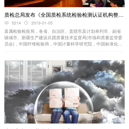
质检总局发布《全国质检系统检验检测认证机构整合
指导意见》全文
5214
2019-01-05
直属检验检疫局，各省、自治区、直辖市及计划单列市、副省
级城市、新疆生产建设兵团质量技术监督局(市场和质量监管委
员会)，中国纤维检验局，中国计量科学研究院，中国标准化研
究院，中国检验检疫科学研究院...