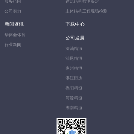
服务范围
建筑结构检测鉴定
公司实力
主体结构工程现场检测
新闻资讯
下载中心
华体会体育
公司发展
行业新闻
深汕精恒
汕尾精恒
惠州精恒
湛江恒达
揭阳精恒
河源精恒
湖南精恒