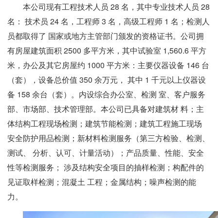
本公司现有工程技术人员 28 名，其中专业技术人员 28
名： 技术员 24 名，工程师 3 名，高级工程师 1 名；检测人
员都取得了 国家或地方主管部门颁发的资格证书。公司拥
有房屋建筑面积 2500 多平方米，其中试验室 1,560.6 平方
米，办公及其它房屋约 1000 平方米：主要仪器设备 146 台
（套），设备总价值 350 余万元， 其中 1 千元以上仪器设
备 158 余台（套）。内设综合办公室、检测 室、客户服务
部、市场部、技术管理部。本公司已具备对建筑材 料；主
体结构工程现场检测；建筑节能检测；建筑工程施工现场
安全防护用品检测；新材料检测服务（第三方检验、检测、
测试、 分析、认可、计量活动）；产品质量、性能、安全
性等检测服务； 涉及结构安全项目的抽样检测；构配件的
见证取样检测；混凝土 工程；金属结构；噪声检测的能
力。