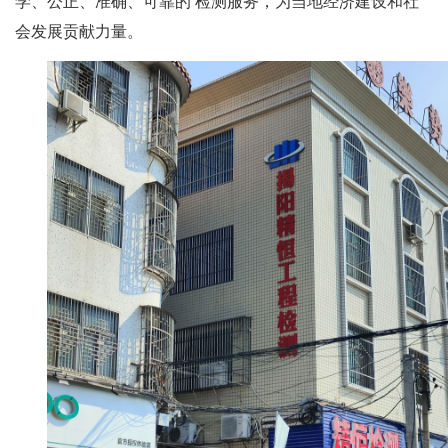
学、公正、准确、可靠的 检测服务，为当地经济建设和社
会发展贡献力量。