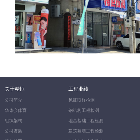
关于精恒
工程业绩
公司简介
见证取样检测
华体会体育
钢结构工程检测
组织架构
地基基础工程检测
公司资质
建筑幕墙工程检测