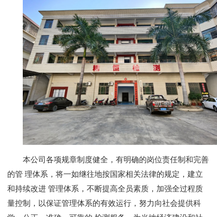
本公司各项规章制度健全，有明确的岗位责任制和完善
的管 理体系，将一如继往地按国家相关法律的规定，建立
和持续改进 管理体系，不断提高全员素质，加强全过程质
量控制，以保证管理体系的有效运行，努力向社会提供科