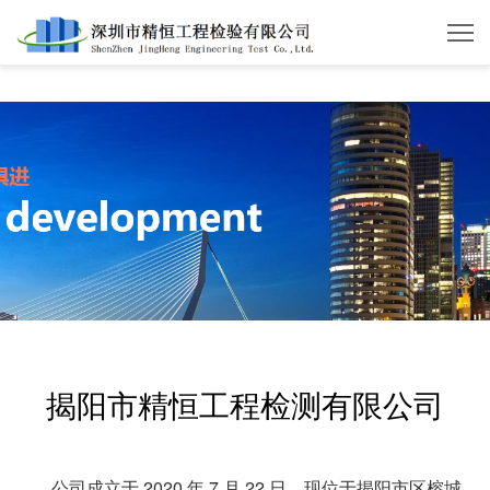
华体会体育
揭阳市精恒工程检测有限公司
公司成立于 2020 年 7 月 22 日，现位于揭阳市区榕城