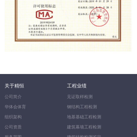
关于精恒
工程业绩
公司简介
见证取样检测
华体会体育
钢结构工程检测
组织架构
地基基础工程检测
公司资质
建筑幕墙工程检测
服务范围
建筑结构检测鉴定