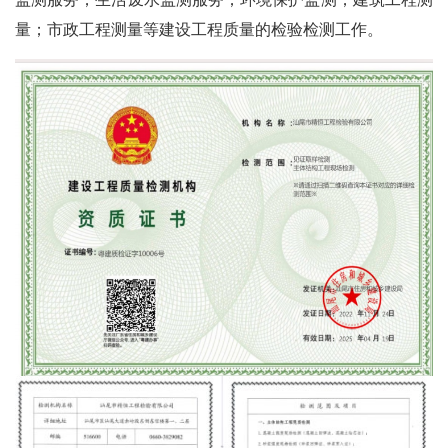
量；市政工程测量等建设工程质量的检验检测工作。