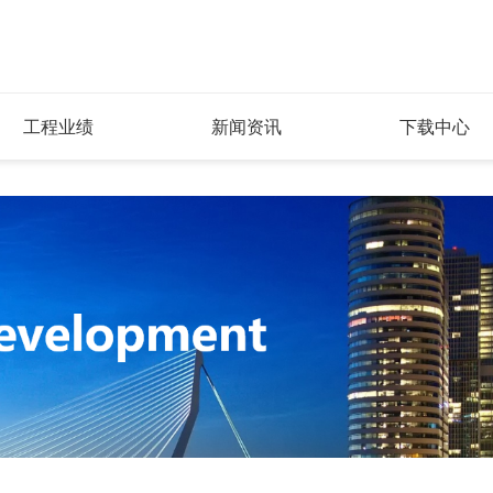
工程业绩
新闻资讯
下载中心