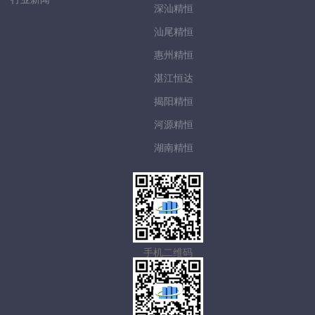
深汕精恒
汕尾精恒
惠州精恒
湛江恒达
揭阳精恒
河源精恒
湖南精恒
手机二维码