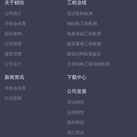
关于精恒
工程业绩
公司简介
见证取样检测
华体会体育
钢结构工程检测
组织架构
地基基础工程检测
公司资质
建筑幕墙工程检测
服务范围
建筑结构检测鉴定
公司实力
主体结构工程现场检测
新闻资讯
下载中心
华体会体育
公司发展
行业新闻
深汕精恒
汕尾精恒
惠州精恒
湛江恒达