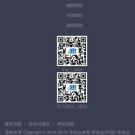
揭阳精恒
河源精恒
湖南精恒
手机二维码
官方微信二维码
服务范围
投诉与建议
网站地图
版权所有 Copyright © 2018-2019 华体会体育-华体会(中国)-华体会